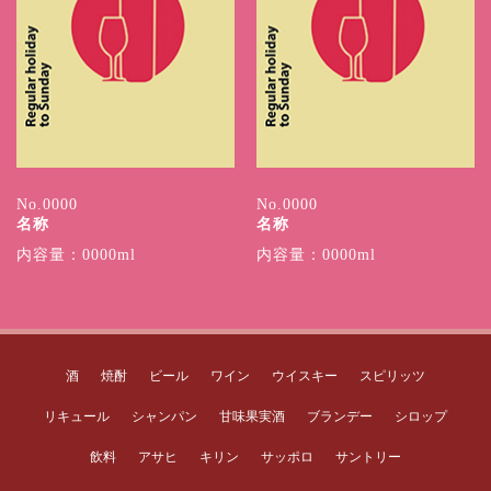
No.0000
No.0000
名称
名称
内容量：0000ml
内容量：0000ml
酒
焼酎
ビール
ワイン
ウイスキー
スピリッツ
リキュール
シャンパン
甘味果実酒
ブランデー
シロップ
飲料
アサヒ
キリン
サッポロ
サントリー