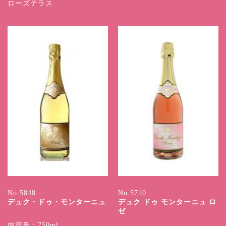
ローズテラス
No.5848
No.5710
デュク・ドゥ・モンターニュ
デュク ドゥ モンターニュ ロ
ゼ
内容量：750ml