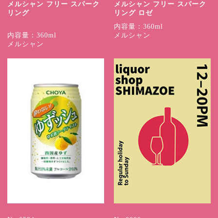
メルシャン フリー スパーク
メルシャン フリー スパーク
リング
リング ロゼ
内容量：360ml
内容量：360ml
メルシャン
メルシャン