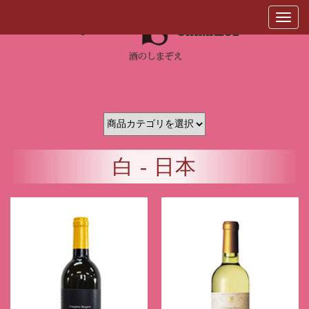
白 - 日本